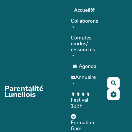
Aller au contenu principal
Accueil⚒
Collaborons
Comptes
rendus/
ressources
📅 Agenda
☎️Annuaire
Recher
Parentalité
Lunellois
👩‍👩‍👧‍👦
Festival
123F
🚇
Formation
Gare