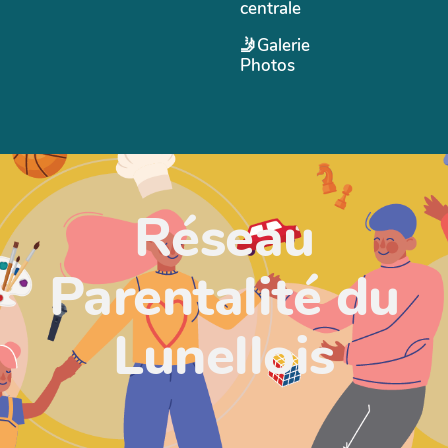
centrale
🤳Galerie
Photos
Réseau
Parentalité du
Lunellois