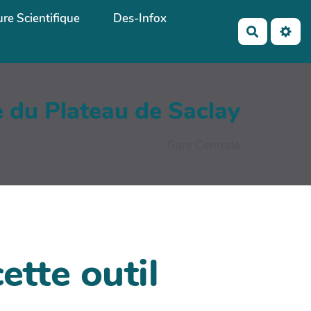
ure Scientifique
Des-Infox
Recherch
e du Plateau de Saclay
Gare Centrale
ette outil