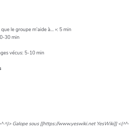
i que le groupe m’aide à… »: 5 min
20-30 min
sages vécus: 5-10 min
s
>^
^)> Galope sous [[https://www.yeswiki.net YesWiki]] <(^
^