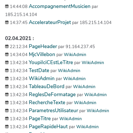
AccompagnementMusicien
14:44:08
par
185.215.14.104
AccelerateurProjet
14:37:45
par 185.215.14.104
02.04.2021 :
PageHeader
22:12:34
par 91.164.237.45
MjcVillebon
14:34:04
par
WikiAdmin
YoupiIciCEstLeTitre
13:42:34
par
WikiAdmin
TestDate
13:42:34
par
WikiAdmin
WikiAdmin
13:42:34
par
WikiAdmin
TableauDeBord
13:42:34
par
WikiAdmin
ReglesDeFormatage
13:42:34
par
WikiAdmin
RechercheTexte
13:42:34
par
WikiAdmin
ParametresUtilisateur
13:42:34
par
WikiAdmin
PageTitre
13:42:34
par
WikiAdmin
PageRapideHaut
13:42:34
par
WikiAdmin