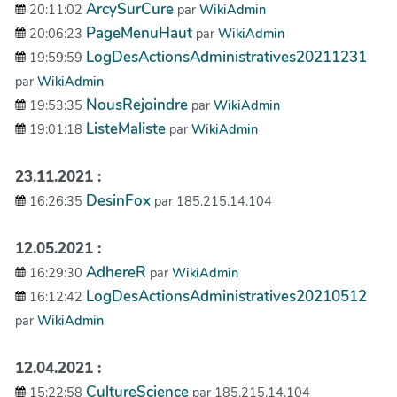
ArcySurCure
20:11:02
par
WikiAdmin
PageMenuHaut
20:06:23
par
WikiAdmin
LogDesActionsAdministratives20211231
19:59:59
par
WikiAdmin
NousRejoindre
19:53:35
par
WikiAdmin
ListeMaliste
19:01:18
par
WikiAdmin
23.11.2021 :
DesinFox
16:26:35
par 185.215.14.104
12.05.2021 :
AdhereR
16:29:30
par
WikiAdmin
LogDesActionsAdministratives20210512
16:12:42
par
WikiAdmin
12.04.2021 :
CultureScience
15:22:58
par 185.215.14.104