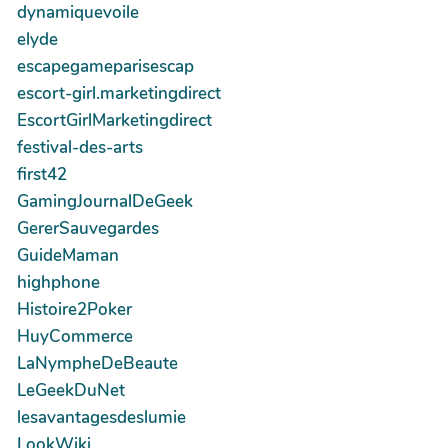
dynamiquevoile
elyde
escapegameparisescap
escort-girl.marketingdirect
EscortGirlMarketingdirect
festival-des-arts
first42
GamingJournalDeGeek
GererSauvegardes
GuideMaman
highphone
Histoire2Poker
HuyCommerce
LaNympheDeBeaute
LeGeekDuNet
lesavantagesdeslumie
LookWiki