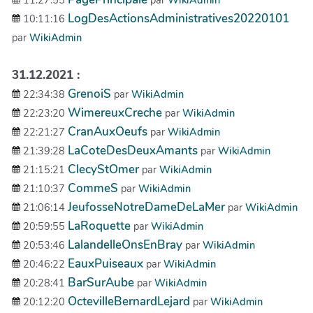
11:27:55
par
WikiAdmin
LogDesActionsAdministratives20220101
10:11:16
par
WikiAdmin
31.12.2021 :
GrenoiS
22:34:38
par
WikiAdmin
WimereuxCreche
22:23:20
par
WikiAdmin
CranAuxOeufs
22:21:27
par
WikiAdmin
LaCoteDesDeuxAmants
21:39:28
par
WikiAdmin
ClecyStOmer
21:15:21
par
WikiAdmin
CommeS
21:10:37
par
WikiAdmin
JeufosseNotreDameDeLaMer
21:06:14
par
WikiAdmin
LaRoquette
20:59:55
par
WikiAdmin
LalandelleOnsEnBray
20:53:46
par
WikiAdmin
EauxPuiseaux
20:46:22
par
WikiAdmin
BarSurAube
20:28:41
par
WikiAdmin
OctevilleBernardLejard
20:12:20
par
WikiAdmin