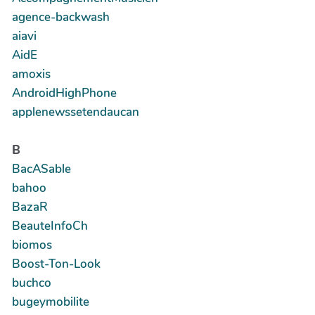
agence-backwash
aiavi
AidE
amoxis
AndroidHighPhone
applenewssetendaucan
B
BacASable
bahoo
BazaR
BeauteInfoCh
biomos
Boost-Ton-Look
buchco
bugeymobilite