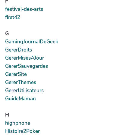
F
festival-des-arts
first42
G
GamingJournalDeGeek
GererDroits
GererMisesAJour
GererSauvegardes
GererSite
GererThemes
GererUtilisateurs
GuideMaman
H
highphone
Histoire2Poker