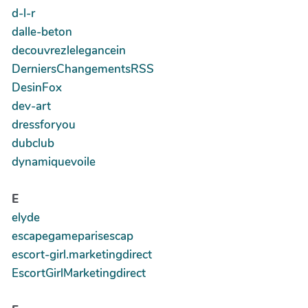
d-l-r
dalle-beton
decouvrezlelegancein
DerniersChangementsRSS
DesinFox
dev-art
dressforyou
dubclub
dynamiquevoile
E
elyde
escapegameparisescap
escort-girl.marketingdirect
EscortGirlMarketingdirect