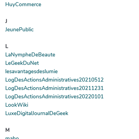
HuyCommerce
J
JeunePublic
L
LaNympheDeBeaute
LeGeekDuNet
lesavantagesdeslumie
LogDesActionsAdministratives20210512
LogDesActionsAdministratives20211231
LogDesActionsAdministratives20220101
LookWiki
LuxeDigitalJournalDeGeek
M
maho