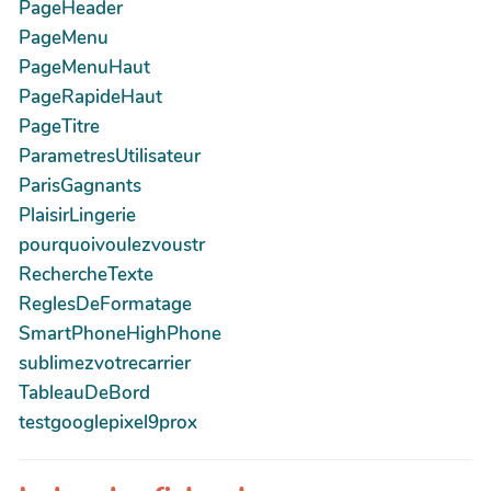
PageHeader
PageMenu
PageMenuHaut
PageRapideHaut
PageTitre
ParametresUtilisateur
ParisGagnants
PlaisirLingerie
pourquoivoulezvoustr
RechercheTexte
ReglesDeFormatage
SmartPhoneHighPhone
sublimezvotrecarrier
TableauDeBord
testgooglepixel9prox