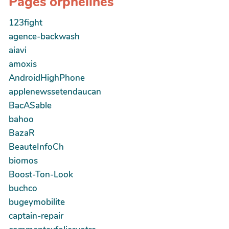
Pages orphelines
123fight
agence-backwash
aiavi
amoxis
AndroidHighPhone
applenewssetendaucan
BacASable
bahoo
BazaR
BeauteInfoCh
biomos
Boost-Ton-Look
buchco
bugeymobilite
captain-repair