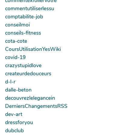
commentexfoliervotre
commentutiliserlessu
comptabilite-job
conseilmoi
conseils-fitness
cota-cote
CoursUtilisationYesWiki
covid-19
crazystupidlove
createurdedouceurs
d-l-r
dalle-beton
decouvrezlelegancein
DerniersChangementsRSS
dev-art
dressforyou
dubclub