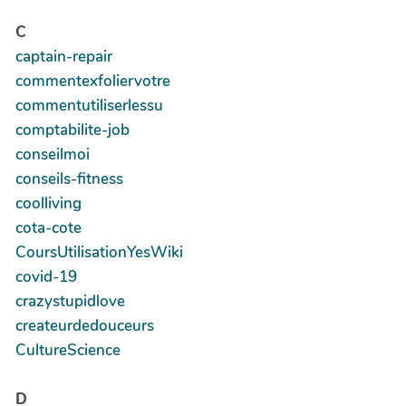
C
captain-repair
commentexfoliervotre
commentutiliserlessu
comptabilite-job
conseilmoi
conseils-fitness
coolliving
cota-cote
CoursUtilisationYesWiki
covid-19
crazystupidlove
createurdedouceurs
CultureScience
D