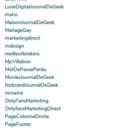
LuxeDigitalJournalDeGeek
maho
MaisonJournalDeGeek
MariageGay
marketingdirect
mdesign
meilleurbrokers
MjcVillebon
MotDePassePerdu
MoviesJournalDeGeek
NobrandJournalDeGeek
noname
OnlyFansMarketing
OnlyfansMarketingDirect
PageColonneDroite
PageFooter