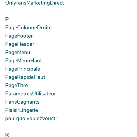
OnlyfansMarketingDirect
P
PageColonneDroite
PageFooter
PageHeader
PageMenu
PageMenuHaut
PagePrincipale
PageRapideHaut
PageTitre
ParametresUtilisateur
ParisGagnants
PlaisirLingerie
pourquoivoulezvoustr
R