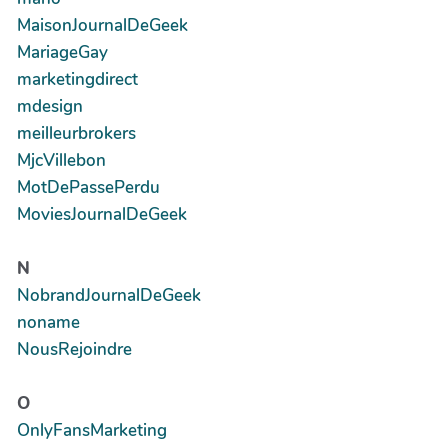
MaisonJournalDeGeek
MariageGay
marketingdirect
mdesign
meilleurbrokers
MjcVillebon
MotDePassePerdu
MoviesJournalDeGeek
N
NobrandJournalDeGeek
noname
NousRejoindre
O
OnlyFansMarketing