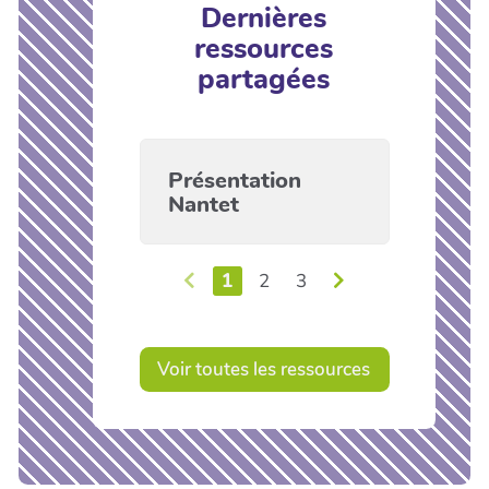
Dernières
ressources
partagées
Présentation
Nantet
1
2
3
Voir toutes les ressources