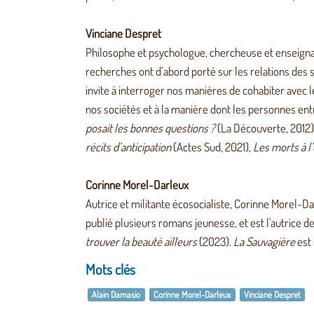
Vinciane Despret
Philosophe et psychologue, chercheuse et enseignant
recherches ont d’abord porté sur les relations des s
invite à interroger nos manières de cohabiter avec l
nos sociétés et à la manière dont les personnes ent
posait les bonnes questions ?
(La Découverte, 2012)
récits d’anticipation
(Actes Sud, 2021),
Les morts à l
Corinne Morel-Darleux
Autrice et militante écosocialiste, Corinne Morel-Darl
publié plusieurs romans jeunesse, et est l'autrice de
trouver la beauté ailleurs
(2023).
La Sauvagière
est 
Mots clés
Alain Damasio
Corinne Morel-Darleux
Vinciane Despret