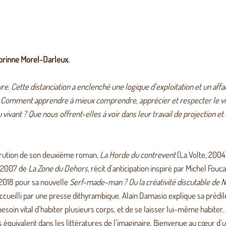
Corinne Morel-Darleux.
 Cette distanciation a enclenché une logique d’exploitation et un affa
 Comment apprendre à mieux comprendre, apprécier et respecter le viva
 vivant ? Que nous offrent-elles à voir dans leur travail de projection et 
 parution de son deuxième roman,
La Horde du contrevent
(La Volte, 2004
n 2007 de
La Zone du Dehors
, récit d’anticipation inspiré par Michel Fouca
e 2018 pour sa nouvelle
Serf-made-man ? Ou la créativité discutable de 
 accueilli par une presse dithyrambique. Alain Damasio explique sa prédil
besoin vital d’habiter plusieurs corps, et de se laisser lui-même habiter
 équivalent dans les littératures de l’imaginaire. Bienvenue au cœur d’u