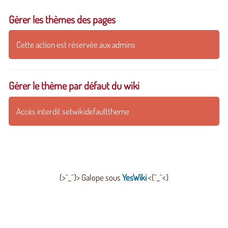
Gérer les thèmes des pages
Cette action est réservée aux admins
Gérer le thème par défaut du wiki
Accès interdit setwikidefaulttheme
(>^_^)> Galope sous
YesWiki
<(^_^<)