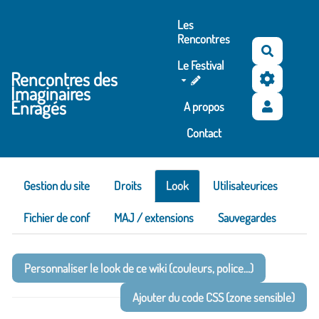
Aller au contenu principal
Les
Rencontres
Recherc
Le Festival
Rencontres des
Imaginaires
Enragés
A propos
Contact
Gestion du site
Droits
Look
Utilisateurices
Fichier de conf
MAJ / extensions
Sauvegardes
Personnaliser le look de ce wiki (couleurs, police...)
Ajouter du code CSS (zone sensible)