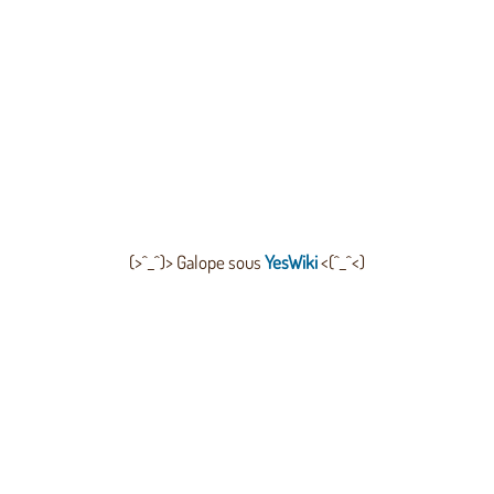
(>^_^)> Galope sous
YesWiki
<(^_^<)