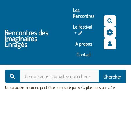
Aller au contenu principal
Les
Rencontres
Recherc
Le Festival
Rencontres des
Imaginaires
Enragés
A propos
Contact
Un caractère inconnu peut être remplacé par « ? » plusieurs par « * »