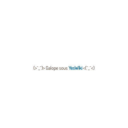
(>^_^)> Galope sous
YesWiki
<(^_^<)