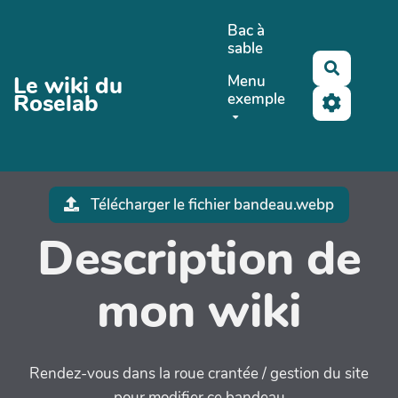
Aller au contenu principal
Bac à
sable
Recherc
Le wiki du
Menu
Roselab
exemple
Télécharger le fichier bandeau.webp
Description de
mon wiki
Rendez-vous dans la roue crantée / gestion du site
pour modifier ce bandeau