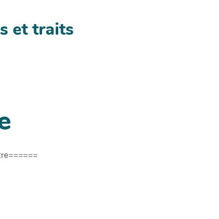
s et traits
e
titre======