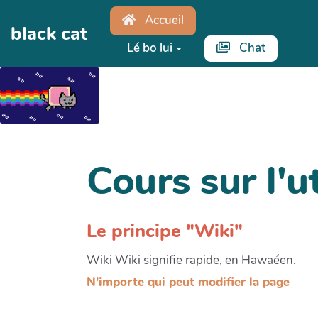
Aller au contenu principal
Accueil
black cat
Lé bo lui
Chat
Cours sur l'u
Le principe "Wiki"
Wiki Wiki signifie rapide, en Hawaéen.
N'importe qui peut modifier la page