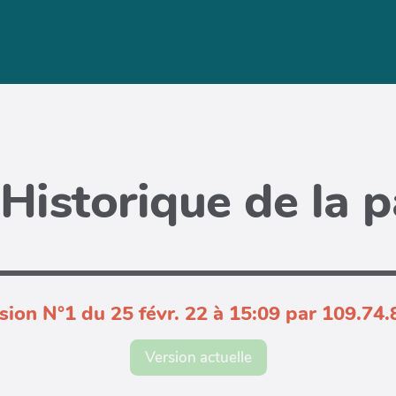
Historique de la 
sion N°1 du 25 févr. 22 à 15:09 par 109.74.
Version actuelle