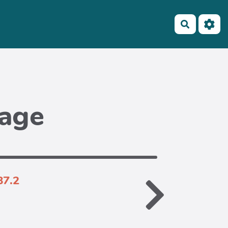
Recherch
page
87.2