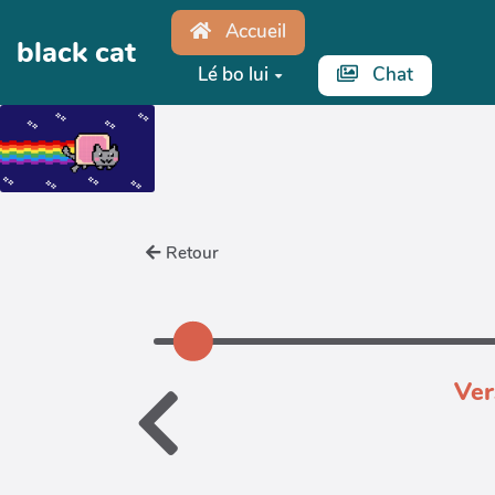
Aller au contenu principal
Accueil
black cat
Lé bo lui
Chat
Retour
Ver