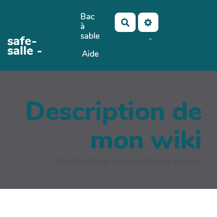
Aller au contenu principal
Bac
No Name
Rechercher
à
sable
safe-
Maho Lux
-
salle -
AubergeDeCannedda
Aide
PasCherMontres
Description de
mon wiki
Double cliquer ici pour changer le texte.