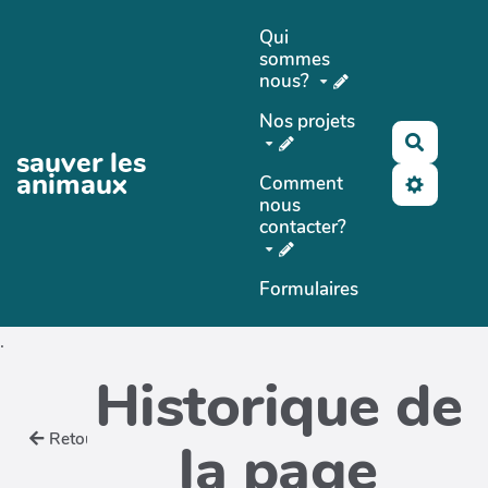
Aller au contenu principal
Qui
sommes
nous?
Nos projets
Recher
sauver les
animaux
Comment
nous
contacter?
Formulaires
.
Historique de
Retour
la page