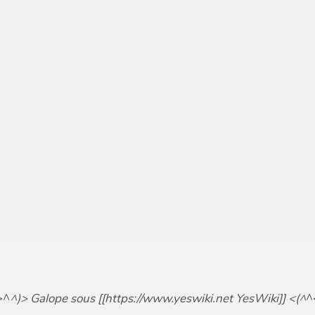
>^
^)> Galope sous [[https://www.yeswiki.net YesWiki]] <(^
^