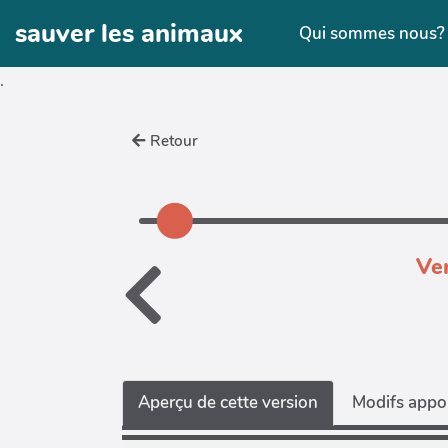
Aller au contenu principal
sauver les animaux
Qui sommes nous
.
Retour
Ve
Aperçu de cette version
Modifs appor