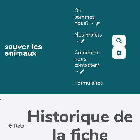
Aller au contenu principal
Qui
sommes
nous?
Nos projets
Recher
sauver les
animaux
Comment
nous
contacter?
Formulaires
.
Historique de
Retour
la fiche