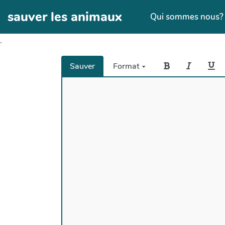
Aller au contenu principal
sauver les animaux
Qui sommes nous
.
Sauver
Format