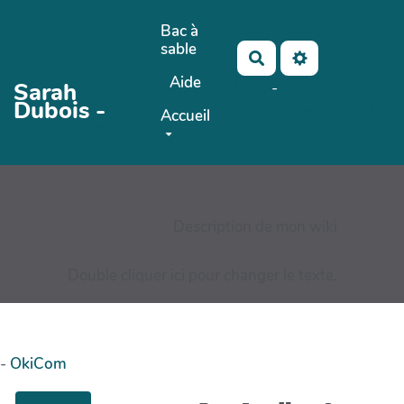
Aller au contenu principal
Bac à
sable
No-Name
Rechercher
Aide
Sarah
Maho
-
Dubois -
AubergeDeCannedda
Accueil
PasCherMontres
Description de mon wiki
Double cliquer ici pour changer le texte.
-
OkiCom