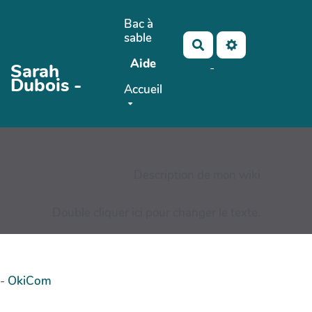
Aller au contenu principal
Bac à
sable
No-Name
Rechercher
Aide
Sarah
Maho
-
Dubois -
AubergeDeCannedda
Accueil
PasCherMontres
Description de mon wiki
Double cliquer ici pour changer le texte.
-
OkiCom