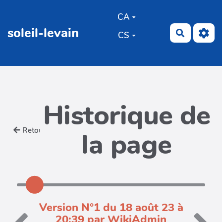
Aller au contenu principal
CA
soleil-levain
Recherch
CS
Historique de
Retour
la page
Version N°1 du 18 août 23 à
20:39 par WikiAdmin