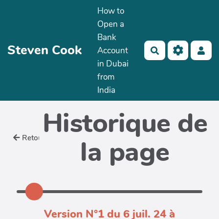
How to
Aller au contenu principal
Open a
Bank
Steven Cook
Account
Rechercher
in Dubai
from
India
Historique de
Retour
la page
Version N°1 du 6 juil. 24 à