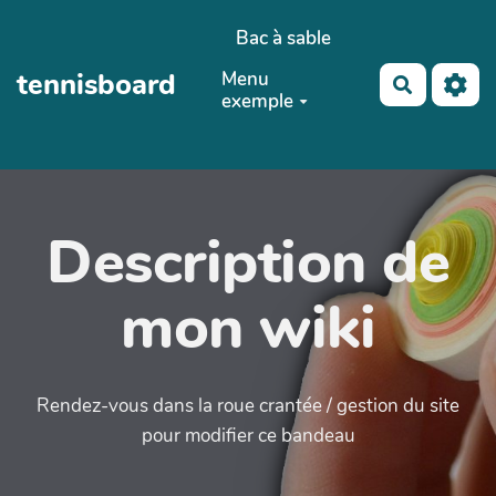
Aller au contenu principal
Bac à sable
tennisboard
Menu
Recherch
exemple
Description de
mon wiki
Rendez-vous dans la roue crantée / gestion du site
pour modifier ce bandeau