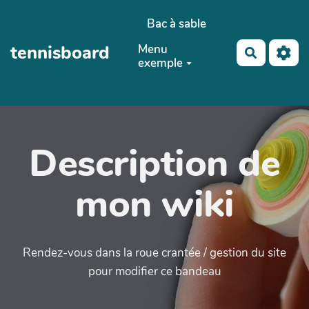
Aller au contenu principal
Bac à sable
tennisboard
Menu
Recherch
exemple
Description de
mon wiki
Rendez-vous dans la roue crantée / gestion du site
pour modifier ce bandeau