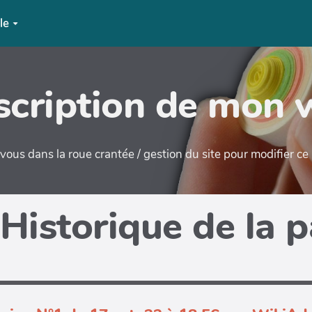
le
cription de mon 
ous dans la roue crantée / gestion du site pour modifier c
Historique de la 