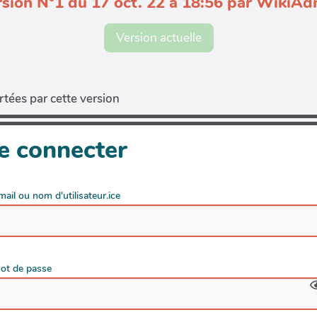
sion N°1 du 17 oct. 22 à 18:56 par WikiA
Version actuelle
tées par cette version