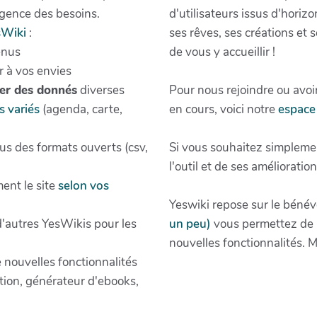
gence des besoins.
d'utilisateurs issus d'horiz
sWiki
:
ses rêves, ses créations et
enus
de vous y accueillir !
r à vos envies
ter des donnés
diverses
Pour nous rejoindre ou avoir
s variés
(agenda, carte,
en cours, voici notre
espace 
s des formats ouverts (csv,
Si vous souhaitez simpleme
l'outil et de ses amélioratio
ent le site
selon vos
Yeswiki repose sur le bénévo
 d'autres YesWikis pour les
un peu)
vous permettez de m
nouvelles fonctionnalités. M
e nouvelles fonctionnalités
tion, générateur d'ebooks,