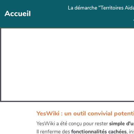
Aller au contenu principal
La démarche "Territoires Aid
Accueil
YesWiki : un outil convivial potent
YesWiki a été conçu pour rester
simple d'
Il renferme des
fonctionnalités cachées
, i