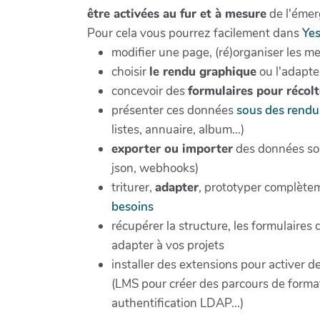
être activées au fur et à mesure
de l'émer
Pour cela vous pourrez facilement dans
Ye
modifier une page, (ré)organiser les m
choisir
le rendu graphique
ou l'adapte
concevoir des
formulaires pour récol
présenter ces données
sous des rendu
listes, annuaire, album...)
exporter ou importer
des données sou
json, webhooks)
triturer,
adapter
, prototyper complètem
besoins
récupérer la structure, les formulaires
adapter à vos projets
installer des extensions pour activer d
(LMS pour créer des parcours de forma
authentification LDAP...)