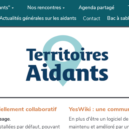
ants"
Nos rencontres
Agenda partagé
Actualités générales sur les aidants
Bac à sab
Contact
iellement collaboratif
YesWiki : une commu
usage
.
En plus d'être un logiciel d
nstallées par défaut, pouvant
maintenu et amélioré par u