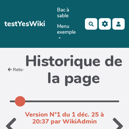
Aller au contenu principal
Bac à
sable
testYesWiki
Rechercher
Menu
exemple
Historique de
Retour
la page
Version N°1 du 1 déc. 25 à
20:37 par WikiAdmin