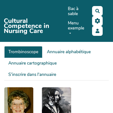
Aller au contenu principal
Bac à
Recher
sable
Cultural
Menu
Competence in
exemple
Nursing Care
Trombinoscope
Annuaire alphabétique
Annuaire cartographique
S'inscrire dans l'annuaire