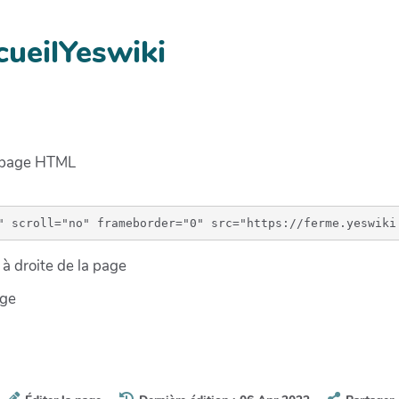
cueilYeswiki
e page HTML
à droite de la page
age