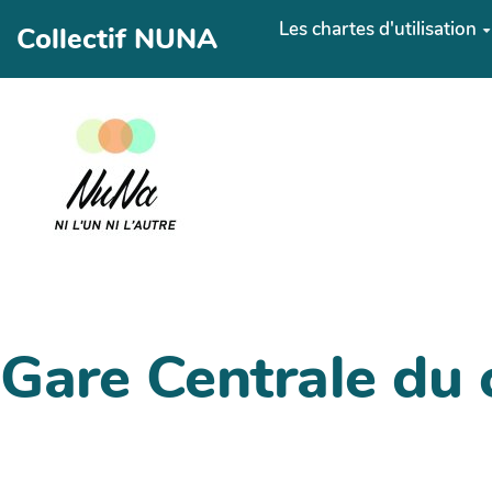
Aller au contenu principal
Les chartes d'utilisation
Collectif NUNA
Gare Centrale du 