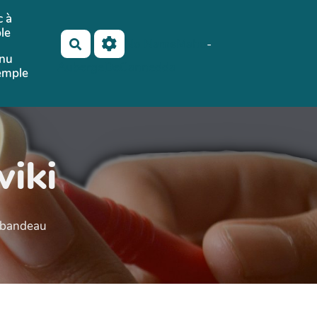
 à
le
No Name
Maho
-
Rechercher
nu
AubergeDeCannedda
emple
wiki
e bandeau