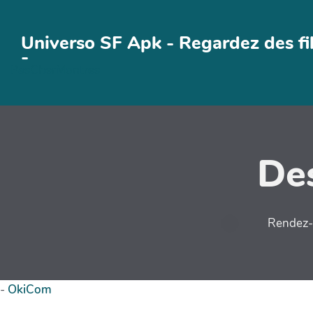
Aller au contenu principal
Universo SF Apk - Regardez des fi
-
PasCherMontres
Des
Rendez-v
-
OkiCom