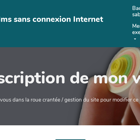
Bac
sab
lms sans connexion Internet
Me
ex
cription de mon 
ous dans la roue crantée / gestion du site pour modifier c