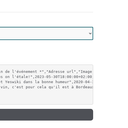
n de l'événement *","Adresse url","Image (facultatif)",D
s on l'étale!",2023-05-30T18:00:00+02:00,2021-05-02T20:0
et Yeswiki dans la bonne humeur",2020-04-30T09:00:00+02:0