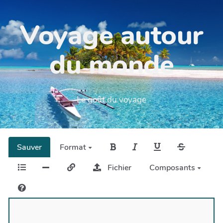
Voyage autour
du monde
Le goût du voyage
Sauver
Format
Fichier
Composants