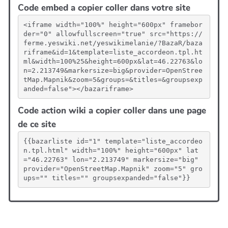
Code embed a copier coller dans votre site
<iframe width="100%" height="600px" framebor
der="0" allowfullscreen="true" src="https://
ferme.yeswiki.net/yeswikimelanie/?BazaR/baza
riframe&id=1&template=liste_accordeon.tpl.ht
ml&width=100%25&height=600px&lat=46.22763&lo
n=2.213749&markersize=big&provider=OpenStree
tMap.Mapnik&zoom=5&groups=&titles=&groupsexp
anded=false"></bazariframe>
Code action wiki a copier coller dans une page
de ce site
{{bazarliste id="1" template="liste_accordeo
n.tpl.html" width="100%" height="600px" lat
="46.22763" lon="2.213749" markersize="big" 
provider="OpenStreetMap.Mapnik" zoom="5" gro
ups="" titles="" groupsexpanded="false"}}