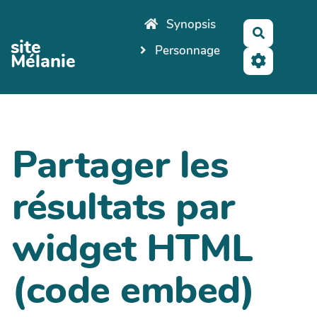
Aller au contenu principal
Synopsis
Recherch
site
Personnage
Mélanie
Partager les
résultats par
widget HTML
(code embed)