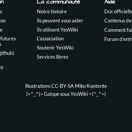
on
La communauté
Aide
s
Notre histoire
Doc officiell
ion
Ils peuvent vous aider
Contenus de
te
Ils utilisent YesWiki
Comment fair
 futures
L'association
Forum d'ent
s
Soutenir YesWiki
github)
Services libres
nt
Illustrations CC-BY-SA
Miko Kontente
(>^_^)> Galope sous
YesWiki
<(^_^<)