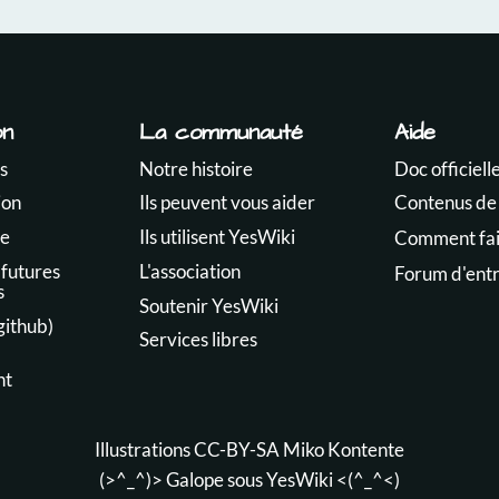
on
La communauté
Aide
s
Notre histoire
Doc officiell
ion
Ils peuvent vous aider
Contenus de
te
Ils utilisent YesWiki
Comment fair
 futures
L'association
Forum d'ent
s
Soutenir YesWiki
github)
Services libres
nt
Illustrations CC-BY-SA
Miko Kontente
(>^_^)> Galope sous
YesWiki
<(^_^<)