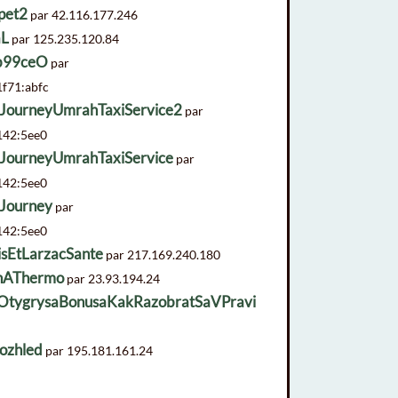
pet2
par 42.116.177.246
aL
par 125.235.120.84
b99ceO
par
f71:abfc
hJourneyUmrahTaxiService2
par
142:5ee0
hJourneyUmrahTaxiService
par
142:5ee0
hJourney
par
142:5ee0
sEtLarzacSante
par 217.169.240.180
nAThermo
par 23.93.194.24
aOtygrysaBonusaKakRazobratSaVPravi
ozhled
par 195.181.161.24