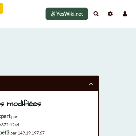
YesWiki.net
Rechercher
s modifiées
pert
par
:a372:12a4
pet3
par 149.19.197.67