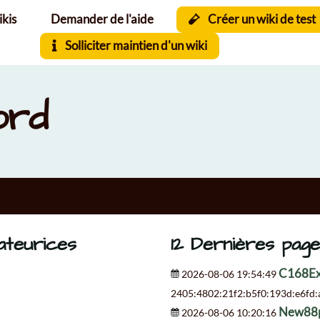
ikis
Demander de l'aide
Créer un wiki de test
Solliciter maintien d'un wiki
ord
sateurices
12 Dernières page
C168Ex
2026-08-06 19:54:49
2405:4802:21f2:b5f0:193d:e6fd
New88
2026-08-06 10:20:16