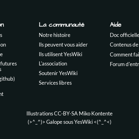
on
La communauté
Aide
s
Notre histoire
Doc officiell
ion
Ils peuvent vous aider
Contenus de
te
Ils utilisent YesWiki
Comment fair
 futures
L'association
Forum d'ent
s
Soutenir YesWiki
github)
Services libres
nt
Illustrations CC-BY-SA
Miko Kontente
(>^_^)> Galope sous
YesWiki
<(^_^<)