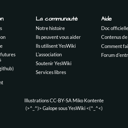
on
La communauté
Aide
s
Notre histoire
Doc officiell
ion
Ils peuvent vous aider
Contenus de
te
Ils utilisent YesWiki
Comment fair
 futures
L'association
Forum d'ent
s
Soutenir YesWiki
github)
Services libres
nt
Illustrations CC-BY-SA
Miko Kontente
(>^_^)> Galope sous
YesWiki
<(^_^<)