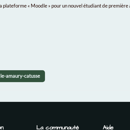
 la plateforme « Moodle » pour un nouvel étudiant de première
dle-amaury-catusse
on
La communauté
Aide