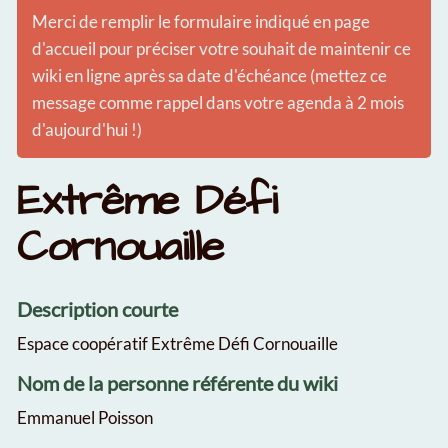
Merci de remplir le formulaire indiqué en page
d'accueil pour préciser votre souhait de maintenir ce
wiki en ligne après sa date d'échéance (mettez ce
message comme rappel dans votre agenda à 2 mois
d'aujourd'hui !)
Extrême Défi
Cornouaille
Description courte
Espace coopératif Extrême Défi Cornouaille
Nom de la personne référente du wiki
Emmanuel Poisson