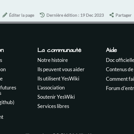
Éditer la page
Dernière édition : 19 Dec 2023
Partager
on
La communauté
Aide
s
Notre histoire
Doc officiell
ion
Ils peuvent vous aider
Contenus de
te
Ils utilisent YesWiki
Comment fair
 futures
L'association
Forum d'ent
s
Soutenir YesWiki
github)
Services libres
nt