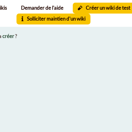
ikis
Demander de l'aide
Créer un wiki de test
Solliciter maintien d'un wiki
la
créer
?