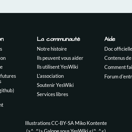
on
La communauté
Aide
s
Notre histoire
Doc officiell
ion
Ils peuvent vous aider
Contenus de
te
Ils utilisent YesWiki
Comment fair
 futures
L'association
Forum d'ent
s
Soutenir YesWiki
github)
Services libres
nt
Illustrations CC-BY-SA
Miko Kontente
(>^_^)> Galope sous
YesWiki
<(^_^<)