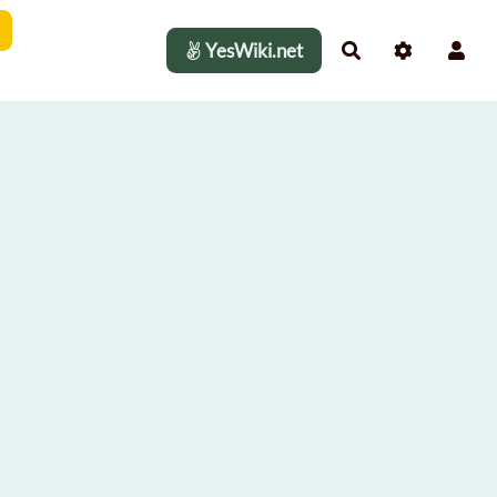
YesWiki.net
Rechercher