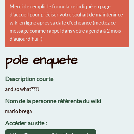
Merci de remplir le formulaire indiqué en page
d'accueil pour préciser votre souhait de maintenir ce
wiki en ligne après sa date d'échéance (mettez ce
message comme rappel dans votre agenda à 2 mois
d'aujourd'hui !)
pole enquete
Description courte
and so what????
Nom de la personne référente du wiki
mario brega
Accéder au site :