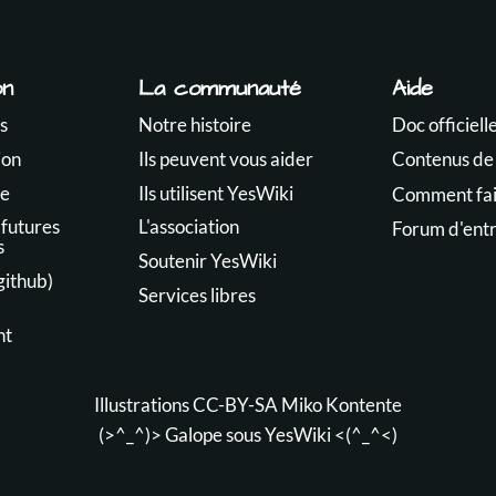
on
La communauté
Aide
s
Notre histoire
Doc officiell
ion
Ils peuvent vous aider
Contenus de
te
Ils utilisent YesWiki
Comment fair
 futures
L'association
Forum d'ent
s
Soutenir YesWiki
github)
Services libres
nt
Illustrations CC-BY-SA
Miko Kontente
(>^_^)> Galope sous
YesWiki
<(^_^<)