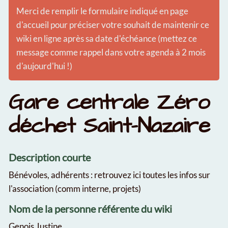
Merci de remplir le formulaire indiqué en page
d'accueil pour préciser votre souhait de maintenir ce
wiki en ligne après sa date d'échéance (mettez ce
message comme rappel dans votre agenda à 2 mois
d'aujourd'hui !)
Gare centrale Zéro
déchet Saint-Nazaire
Description courte
Bénévoles, adhérents : retrouvez ici toutes les infos sur
l'association (comm interne, projets)
Nom de la personne référente du wiki
Genois Justine