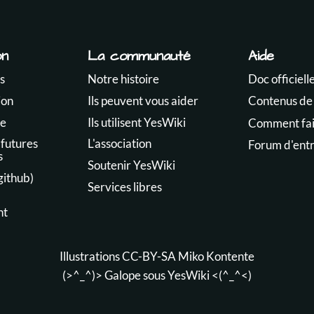
on
La communauté
Aide
s
Notre histoire
Doc officiell
ion
Ils peuvent vous aider
Contenus de
te
Ils utilisent YesWiki
Comment fair
 futures
L'association
Forum d'ent
s
Soutenir YesWiki
github)
Services libres
nt
Illustrations CC-BY-SA
Miko Kontente
(>^_^)> Galope sous
YesWiki
<(^_^<)