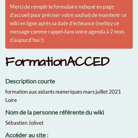
Merci de remplir le formulaire indiqué en page
d'accueil pour préciser votre souhait de maintenir ce
wiki en ligne après sa date d'échéance (mettez ce
message comme rappel dans votre agenda à 2 mois
d'aujourd'hui !)
FormationACCED
Description courte
formation aux aidants numeriques mars juillet 2021
Loire
Nom de la personne référente du wiki
Sébastien Jolivet
Accéder au site :