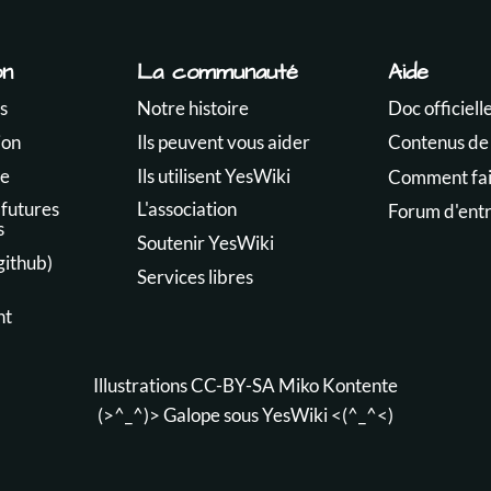
on
La communauté
Aide
s
Notre histoire
Doc officiell
ion
Ils peuvent vous aider
Contenus de
te
Ils utilisent YesWiki
Comment fair
 futures
L'association
Forum d'ent
s
Soutenir YesWiki
github)
Services libres
nt
Illustrations CC-BY-SA
Miko Kontente
(>^_^)> Galope sous
YesWiki
<(^_^<)