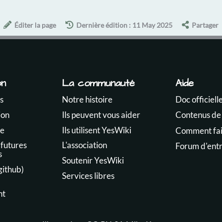
Éditer la page
Dernière édition : 11 May 2025
Partager
on
La communauté
Aide
s
Notre histoire
Doc officiell
ion
Ils peuvent vous aider
Contenus de
te
Ils utilisent YesWiki
Comment fair
 futures
L'association
Forum d'ent
s
Soutenir YesWiki
github)
Services libres
nt