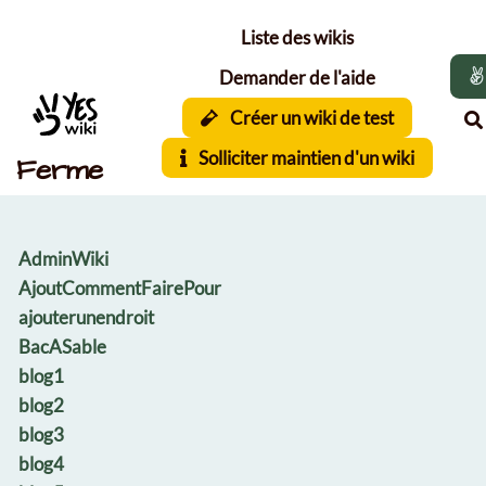
Aller au contenu principal
Liste des wikis
Demander de l'aide
Créer un wiki de test
Solliciter maintien d'un wiki
Ferme
AdminWiki
AjoutCommentFairePour
ajouterunendroit
BacASable
blog1
blog2
blog3
blog4