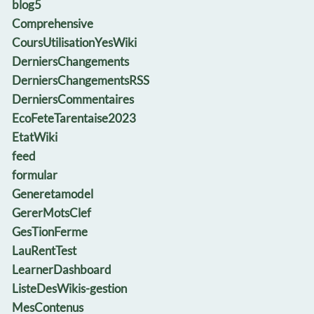
blog5
Comprehensive
CoursUtilisationYesWiki
DerniersChangements
DerniersChangementsRSS
DerniersCommentaires
EcoFeteTarentaise2023
EtatWiki
feed
formular
Generetamodel
GererMotsClef
GesTionFerme
LauRentTest
LearnerDashboard
ListeDesWikis-gestion
MesContenus