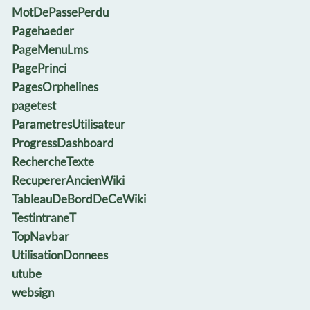
MotDePassePerdu
Pagehaeder
PageMenuLms
PagePrinci
PagesOrphelines
pagetest
ParametresUtilisateur
ProgressDashboard
RechercheTexte
RecupererAncienWiki
TableauDeBordDeCeWiki
TestintraneT
TopNavbar
UtilisationDonnees
utube
websign