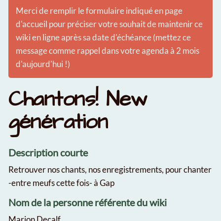
Merci de remplir le formulaire indiqué en page
d'accueil pour préciser votre souhait de maintenir ce
wiki en ligne après sa date d'échéance (mettez ce
message comme rappel dans votre agenda à 2 mois
d'aujourd'hui !)
Chantons! New
génération
Description courte
Retrouver nos chants, nos enregistrements, pour chanter
-entre meufs cette fois- à Gap
Nom de la personne référente du wiki
Marion Decalf