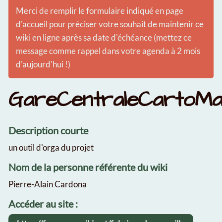
Merci de remplir le formulaire indiqué en page
d'accueil pour préciser votre souhait de maintenir ce
wiki en ligne après sa date d'échéance (mettez ce
message comme rappel dans votre agenda à 2 mois
d'aujourd'hui !)
GareCentraleCartoMar
Description courte
un outil d'orga du projet
Nom de la personne référente du wiki
Pierre-Alain Cardona
Accéder au site :