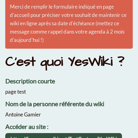
Merci de remplir le formulaire indiqué en page
d'accueil pour préciser votre souhait de maintenir ce
wiki en ligne après sa date d'échéance (mettez ce
message comme rappel dans votre agenda à 2 mois
d'aujourd'hui !)
C'est quoi YesWiki ?
Description courte
page test
Nom de la personne référente du wiki
Antoine Gamier
Accéder au site :