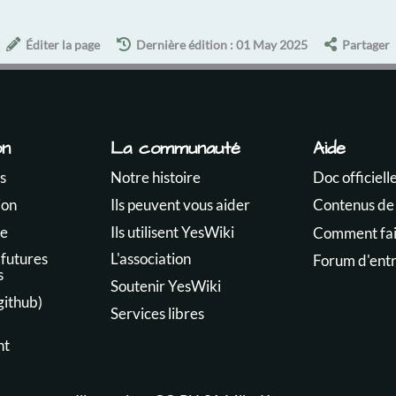
Éditer la page
Dernière édition : 01 May 2025
Partager
on
La communauté
Aide
s
Notre histoire
Doc officiell
ion
Ils peuvent vous aider
Contenus de
te
Ils utilisent YesWiki
Comment fair
 futures
L'association
Forum d'ent
s
Soutenir YesWiki
github)
Services libres
nt